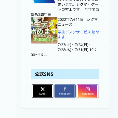
ざいます。シグマ・ゲー
トの村上です。 今年で当
塾も3周年を ...
2022年7月11日
:
シグマ
ニュース
学生デスクサービス 始め
ます
7/23(土)・7/24(日)・
7/28(木)・7/31(日) 10：
00～16 ...
公式SNS
Twitter
Facebook
Instagram