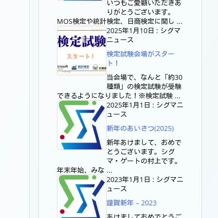
いつもご愛顧いただきあ
りがとうございます。
MOS検定や統計検定、日商検定に関し ...
2025年1月10日
:
シグマ
ニュース
検定試験会場がスター
ト！
当会場で、なんと「約30
種類」の検定試験が受験
できるようになりました！※検定試験 ...
2025年1月1日
:
シグマニ
ュース
新年のあいさつ(2025)
新年あけまして、おめで
とうございます。シグ
マ・ゲートの村上です。
年末年始、みな ...
2023年1月1日
:
シグマニ
ュース
謹賀新年 – 2023
あけましておめでとうご