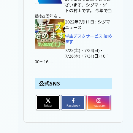
ざいます。シグマ・ゲー
トの村上です。 今年で当
塾も3周年を ...
2022年7月11日
:
シグマ
ニュース
学生デスクサービス 始め
ます
7/23(土)・7/24(日)・
7/28(木)・7/31(日) 10：
00～16 ...
公式SNS
Twitter
Facebook
Instagram