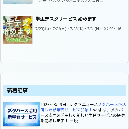
手が出せないといった事業者さんに向 ...
学生デスクサービス 始めます
7/23(土)・7/24(日)・7/28(木)・7/31(日) 10：00～16
...
新着記事
2026年8月9日
:
シグマニュース
メタバースを活
用した新学習サービス開始！
8/9より、メタバ
ース空間を活用した新しい学習サービスの提供
を開始します！ 一般 ...